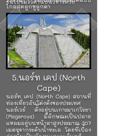
ขึ้นไปชมวิวด้านบนวิหารด้วย
ไกลสุดลูกหูลูกตา
5.นอร์ท เคป (North
Cape)
นอร์ท เคป (North Cape) สถานที่
ท่องเที่ยวอันโด่งดังของประเทศ
นอร์เวย์ ตั้งอยู่บนเกาะมาเกโรยา
(Mageroya) มีลักษณะเป็นปลาย
แหลมอยู่บนหน้าผาสูงประมาณ 307
เมตรจากระดับน้ำทะเล โดยที่เบื้อง