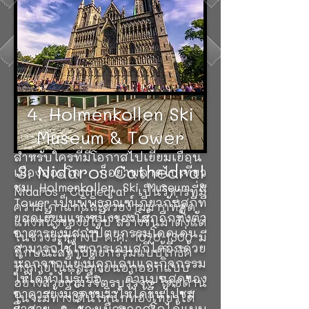
อย่างยิ่ง
4. Holmenkollen Ski
Museum & Tower
สำหรับใครที่มีโอกาสไปเยี่ยมเยือน
3. Nidaros Cathedral
เมืองออสโล ก็อย่าพลาดไปเที่ยว
ชม Holmenkollen Ski Museum &
Nidaros Cathedral เป็นวิหารที่มี
Tower เป็นพิพิธภัณฑ์เกี่ยวกับสกีที่
ความเก่าแก่และสวยงามมากที่สุด
ยอดเยี่ยมแห่งหนึ่งของโลกอีกทั้งตัว
แห่งหนึ่งของยุโรป สร้างขึ้นมาตั้งแต่
อาคารยังมีสถาปัตยกรรมโดดเด่น
ในช่วงระหว่างปี ค.ศ.
1070-1300
มี
สามารถใช้ในการเล่นสกีได้อีกด้วย
ลักษณะสถาปัตยกรรมแบบโกธิค
นอกจากนี้ยังมีลูกเล่นและกิจกรรม
ทั้งภายในและภายนอกออกแบบ
ให้ได้ทำไม่รู้เบื่อ ด้านบนสุดของ
อย่างสวยงามวิจิตรบรรจง โดยด้าน
อาคารยังมีจุดชมวิวให้ได้ขึ้นไปชม
ในจะมีทางเดินให้นักท่องเที่ยวได้
วิวสวย ๆ ของเมืองออสโลได้แบบ