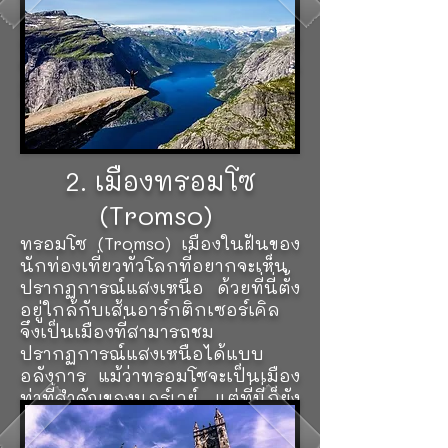
เดือนมิถุนายน-กลางเดือน
กันยายน ใช้เวลาประมาณ 10-12
ชั่วโมง ระยะทางไป-กลับประมาณ
23 กิโลเมตร
2. เมืองทรอมโซ
(Tromso)
ทรอมโซ (Tromso) เมืองในฝันของ
นักท่องเที่ยวทั่วโลกที่อยากจะเห็น
ปรากฏการณ์แสงเหนือ ด้วยที่นี่ตั้ง
อยู่ใกล้กับเส้นอาร์กติกเซอร์เคิล
จึงเป็นเมืองที่สามารถชม
ปรากฏการณ์แสงเหนือได้แบบ
อลังการ แม้ว่าทรอมโซจะเป็นเมือง
ท่าที่สำคัญของนอร์เวย์ แต่ที่นี่ก็ยัง
คงเงียบสงบ มีวิถีชีวิตอันเป็น
เอกลักษณ์โดดเด่น น่ามาเที่ยว