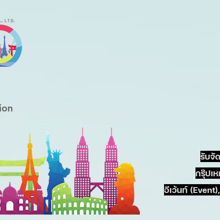
ion
รับจั
กรุ๊ปเ
อีเว้นท์ (Even