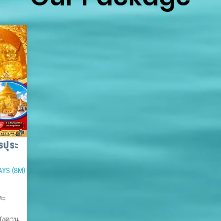
ปุระ
AYS (8M)
ละ
สังคาน