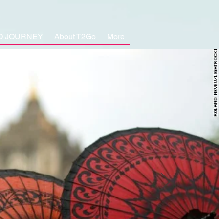
O JOURNEY
About T2Go
More