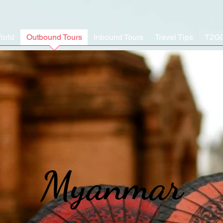
orld
Outbound Tours
Inbound Tours
Travel Tips
T2G
Myanmar