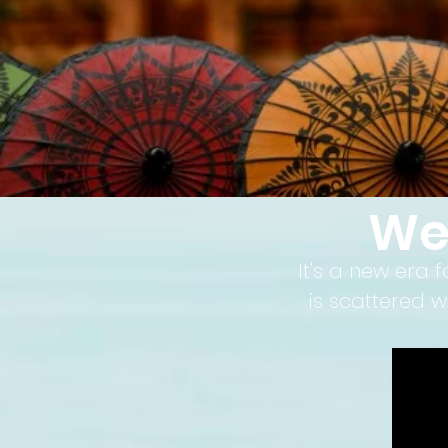
We
It's a new era 
is scattered 