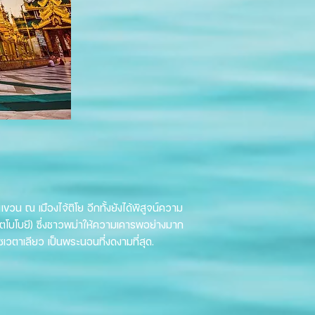
ขวน ณ เมืองไจ้ติโย อีกทั้งยังได้พิสูจน์ความ
ัตโบโบยี) ซึ่งชาวพม่าให้ความเคารพอย่างมาก
ตาเลียว เป็นพระนอนที่งดงามที่สุด.