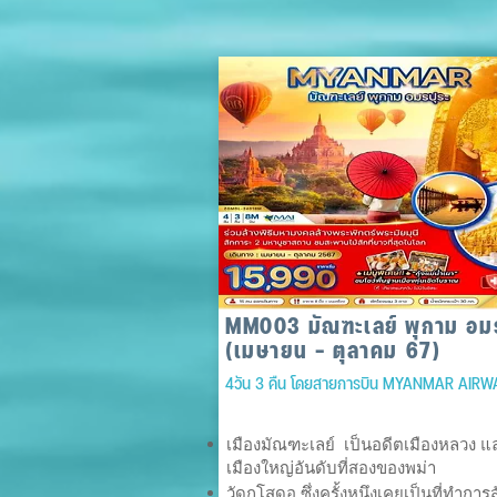
MM003 มัณฑะเลย์ พุกาม อมร
(เมษายน - ตุลาคม 67)
4วัน 3 คืน โดยสายการบิน MYANMAR AIRW
เมืองมัณฑะเลย์ เป็นอดีตเมืองหลวง แ
เมืองใหญ่อันดับที่สองของพม่า
วัดกุโสดอ ซึ่งครั้งหนึงเคยเป็นที่ทำการ