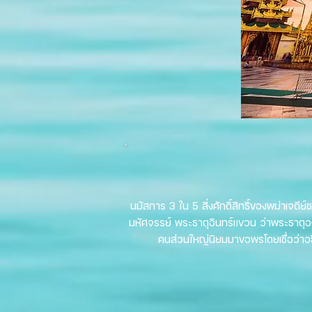
นมัสการ 3 ใน 5 สิ่งศักดิ์สิทธิ์ของพม่าเจดี
มหัศจรรย์ พระธาตุอินทร์แขวน ว่าพระธาตุองค
คนส่วนใหญ่นิยมมาขอพรโดยเชื่อว่าอธ