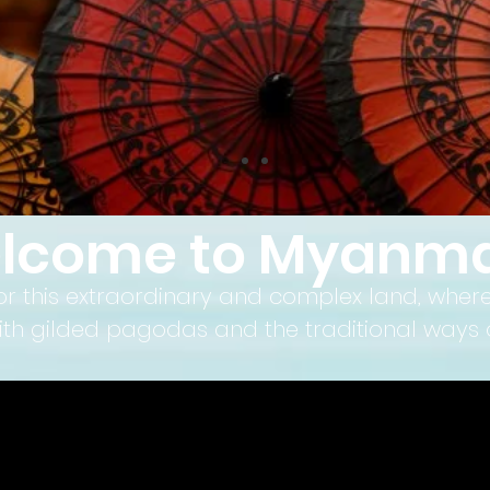
lcome to Myanm
for this extraordinary and complex land, whe
with gilded pagodas and the traditional ways 