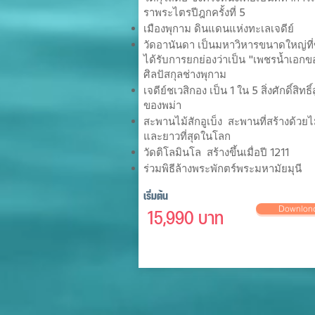
ราพระไตรปีฎกครั้งที่ 5
เมืองพุกาม ดินแดนแห่งทะเลเจดีย์
วัดอานันดา เป็นมหาวิหารขนาดใหญ่ที่ขึ
ได้รับการยกย่องว่าเป็น "เพชรน้ำเอกข
ศิลปัสกุลช่างพุกาม
เจดีย์ชเวสิกอง เป็น 1 ใน 5 สิ่งศักดิ์สิทธิ์ส
ของพม่า
สะพานไม้สักอูเบ็ง สะพานที่สร้างด้วยไม
และยาวที่สุดในโลก
วัดติโลมินโล สร้างขึ้นเมื่อปี 1211
ร่วมพิธีล้างพระพักตร์พระมหามัยมุนี
เริ่มต้น
Downlon
15,990 บาท