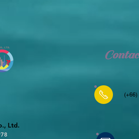
Contac
(+66)
., Ltd.
978