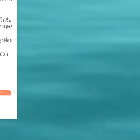
้นชื่อ
องพุทธ
ูงที่สุด
้สัก
d