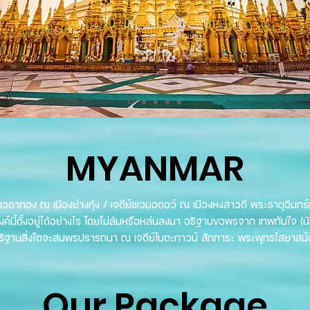
MYANMAR
ย์ชเวดากอง ณ เมีองย่างกุ้ง / เจดีย์ชเวมอดอว์ ณ เมีองหงสาวดี พระธาตุอินทร์แ
์นี้ตั้งอยู่ได้อย่างไร โดยไม่ล้มหรือหล่นลงมา อธิฐานขอพรจาก เทพทันใจ (น
ิฐานสิ่งใดจะสมพรปรารถนา ณ เจดีย์โบตะทาวน์ สักการะ พระพุทธไสยาสน์ชเว
Our Package