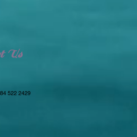
t Us
 84 522 2429