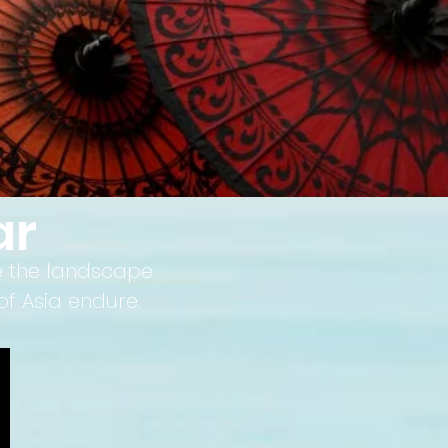
ar
re the landscape
of Asia endure.