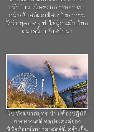
กลับบ้าน เนื่องจากการออกแบบ
คล้ายโบสถ์และมีสถาปัตยกรรม
โกธิคยุคกลาง ทำให้ผู้คนมักเรียก
ตลาดนี้ว่า โบสถ์ปลา
พิพิธภัณฑ์ทางวิทยาศาสตร์
(Universeum)
ที่นี่เป็นศูนย์กลาง
ทางวิทยาศาสตร์แห่งชาติของชาว
สวีเดน เหมาะแก่การพาเด็กๆ มา
ศึกษาความรู้ด้านวิทยาศาสตร์และ
เทคโนโลยี สร้างขึ้นเป็นอาคาร
ขนาดใหญ่ รวมความรู้ของโลกทั้ง
ใบ ทั้งมหาสมุทร ป่า มีห้องปฏิบัติ
การทางเคมี จุดประสงค์ของ
พิพิธภัณฑ์วิทยาศาสตร์นี้ สร้างขึ้น