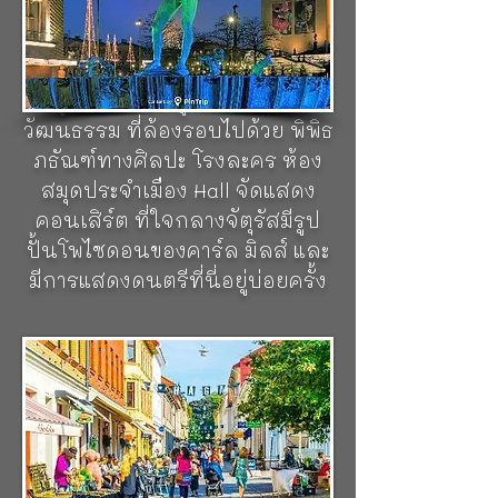
อุตสาหกรรมระดับนานาชาติครั้ง
ยิ่งใหญ่ ในปี 1923 เพื่อฉลองการ
ครบรอบ 300 ปีของเมือง โดยได้
ถูกตั้งให้เป็นศูนย์กลางทาง
วัฒนธรรม ที่ล้องรอบไปด้วย พิพิธ
ภธัณฑ์ทางศิลปะ โรงละคร ห้อง
สมุดประจำเมือง Hall จัดแสดง
คอนเสิร์ต ที่ใจกลางจัตุรัสมีรูป
ปั้นโพไซดอนของคาร์ล มิลส์ และ
มีการแสดงดนตรีที่นี่อยู่บ่อยครั้ง
ย่านเมืองเก่าฮากา (Haga)
ย่าน
เมืองเก่าแก่ที่สุดแห่งหนึ่งของ
เมืองกอเทนเบิร์ก เต็มไปด้วยบ้าน
เรือนที่ยังคงอนุรักษ์ไว้เป็นอย่างดี
ซึ่งจะมีลักษณะ ชั้นแรกเป็นอิฐ ชั้น