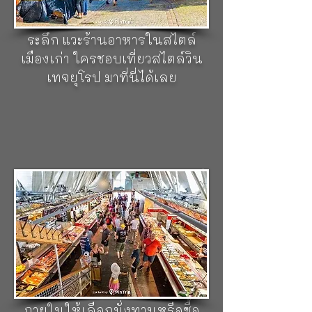
ที่เหลือเป็นไม้ มีร้านคามากมาย
ให้นักท่องเที่ยวได้แวะซื้อของที่
ระลึก แวะร้านอาหารในสไตล์
เมืองเก่า ใครชอบเที่ยวสไตล์วิน
เทจยุโรป มาที่นี่ได้เลย
ตลาดปลา (Feskekorka)
ตลาดที่
เน้นขายอาหารทะเลสด กุ้ง หอย
ปู ปลาโดยเฉพาะ ตลาดลักษณะ
อาคารที่เหมือนโบสถ์ โดยนักท่อง
เที่ยวและคนในพื้นที่จะมาจับจ่าย
ซื้อของทะเลสด และภายในตลาด
ที่กว้างขวาง ยังมีร้านอาหาร
ภายในให้เลือกนั่งทานหรือซื้อ