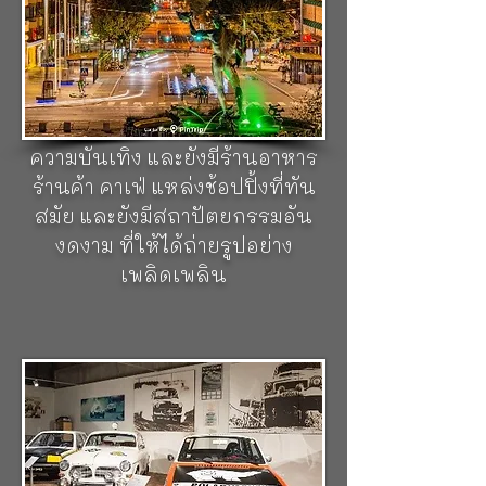
ของเมือง ก่อตั้งขึ้นในช่วง
ศตวรรษที่ 19 การออกแบบดีไซน์
สไตล์บาร์เซโลน่า และหลายจุดมี
ความเหมือนกรุงปารีส ตลอดเส้น
ทาง จะมีคณะนักแสดงคอยให้
ความบันเทิง และยังมีร้านอาหาร
ร้านค้า คาเฟ่ แหล่งช้อปปิ้งที่ทัน
สมัย และยังมีสถาปัตยกรรมอัน
งดงาม ที่ให้ได้ถ่ายรูปอย่าง
เพลิดเพลิน
พิพิธภัณฑ์วอลโว่ (Volvo
Museum)
พิพิธภัณฑ์รถชื่อดัง
ระดับโลกอย่างวอลโว่ จะนำให้นัก
ท่องเที่ยว ได้รู้จักกับ