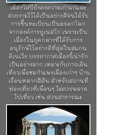
เมืองวิสบียังคงความเก่าแก่และ
สวยงามไว้ได้เป็นอย่างดีจนได้รับ
การขึ้นทะเบียนเป็นมรดกโลก
จากองค์การยูเนสโก เพราะเป็น
เมืองในยุคกลางที่ได้รับการ
อนุรักษ์ไว้อย่างดีที่สุดในสแกน
ดิเนเวีย บรรยากาศเมืองนี้น่ารัก
เป็นอย่างมาก เหมาะกับการเดิน
เที่ยวเพื่อชมกำแพงเมืองเก่าๆ บ้าน
เรือนหลากสีสัน สำหรับสถานที่
ท่องเที่ยวที่เพื่อนๆ ไม่ควรพลาด
ไปเที่ยว เช่น สวนสาธารณะ
St. Nicolai Ruin
โบสถ์นี้อาจถูก
สร้างขึ้นเพื่อเป็นโบสถ์ประจำเขต
สำหรับชาวเยอรมันในเขตตำบล
ทางตอนเหนือของเมือง แต่เพลิง