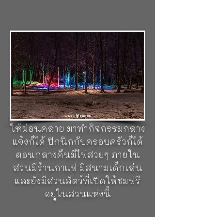
สวนสาธารณะใจกลางเมือง
(Slottsskogen)
สวนสาธารณะ
หลักของเมือง ที่เดินเล่นได้อย่าง
เพลิดเพลินไปตามเส้นทางที่คด
เคี้ยว ระหว่างทางก็ชมต้นไม้ และ
ดอกไม้ที่แสนสวยงาม สถานที่นี้
เป็นสถานที่พักผ่อนที่ร่มรื่น ช่วย
ให้ผ่อนคลาย มาทำกิจกรรมกลาง
แจ้งก็ได้ ปิกนิกกับครอบครัวก็ได้
ตอนกลางคืนมีไฟสวยๆ ภายใน
สวนมีร้านกาแฟ มีสนามเด็กเล่น
และยังมีสวนสัตว์ที่เปิดให้ชมฟรี
อยู่ในสวนแห่งนี้