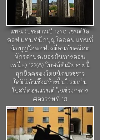
ไหม้ขัดขวางงาน/ทำลายโบสถ์
และอาสนวิหารในปัจจุบันได้รับ
การถวายเป็นโบสถ์ประจำเขต
แทน (ประมาณปี 1240 เซนต์โอ
ลอฟ แทนที่นักบุญโอลอฟ แทนที่
นักบุญโอลอฟเหมือนกับคริสต
จักรตำบลเยอรมันทางตอน
เหนือ) 122(8) โบสถ์ที่เสียหายนี้
ถูกยึดครองโดยนักบวชชาว
โดมินิกันซึ่งสร้างขึ้นใหม่เป็น
โบสถ์คอนแวนต์ ในช่วงกลาง
ศตวรรษที่ 13
พิพิธภัณฑ์Gotland
ในเมืองวิสบี
ประเทศสวีเดน เป็นพิพิธภัณฑ์
ประจำเทศมณฑลของGotlandก่อ
ตั้งโดยสมาคม Antiquity ของ