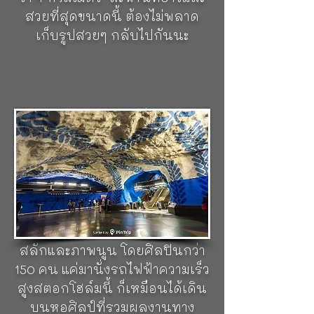
สวยที่สุดขนาดนี้ ต้องไม่พลาด
เก็บรูปสวยๆ กลับไปกันนะ
สถานีรถไฟใต้ดินสต็อกโฮล์ม
(Stockholm Metro)
สถานีรถไฟฟ้า
ที่เป็นเหมือนสถานที่ท่องเที่ยวได้
เพราะมีการออกแบบทางศิลปะ
ยุโรป ถ่ายรูปได้หลายมุม เปิดให้
บริการใน ค.ศ. 1950 ปัจจุบันมี
จำนวน 100 สถานี มีภาพวาดแกะ
สลักและภาพนูน โดยศิลปินกว่า
150 คน แค่มานั่งรถไฟฟ้าความเร็ว
สูงสตอกโฮล์มนี้ ก็เหมือนได้เดิน
บนหอศิลป์ที่รวมผลงานทาง