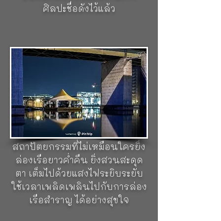
ศิลปะชื่อดังไว้แล้ว
ทริปล่องเรือใต้สะพาน (Under
the Bridges of Stockholm)
ล่อง
เรือไปตามสายน้ำที่ใต้สะพานนี้
รับชมความสวยงามกว่า 2 ชั่วโมง
พาลอดใต้สะพาน 15 แห่ง ทำให้
เห็นวิวทิวทัศน์ของเมืองเก่า ที่พัก
อาศัย อาคารบ้านเรือน
สถาปัตยกรรมที่ไม่เหมือนใครยิ่ง
ล่องเรือยาวค่ำคืน ยิ่งสวนสะดุด
ตา เต็มไปด้วยแสงไฟระยิบระยับ
ใช้เวลาเพลิดเพลินไปกับการล่อง
เรือสำราญ ได้อย่างสุขใจ