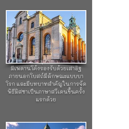
วิหารสตอกโฮล์ม (Storkyrkan)
โบสถ์ที่เก่าแก่ที่สุดในสตอกโฮล์ม
ตั้งอยู่ใจกลางกรุงสตอกโฮล์ม
สร้างขึ้นเพื่ออุทิศให้นักบุญนิโคลั
สในปี 1306 ถึงเวลาจะผ่านไป
นาน แต่ก็ยังมีเอกลักษณ์ที่ยังคง
รักษาไว้ตั้งแต่ยุคกลางตอนปลาย
มีเพดานโค้งรองรับด้วยเสาอิฐ
ภายนอกโบสถ์มีลักษณะแบบบา
โรก และมีบทบาทสำคัญในการจัด
พิธีมิสซาเป็นภาษาสวีเดนขึ้นครั้ง
แรกด้วย
มาถึงอีกเมืองหนึ่งของสวีเดน ซึ่ง