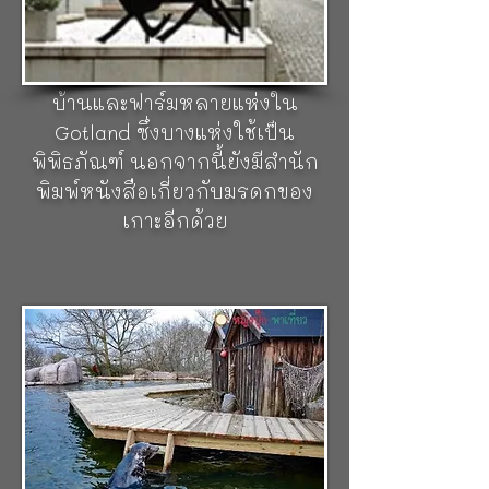
Friends of Gotland ในปี 1875
ตามความคิดริเริ่มของPehr Arvid
Säve พิพิธภัณฑ์แห่งนี้เป็นเจ้าของ
บ้านและฟาร์มหลายแห่งใน
Gotland ซึ่งบางแห่งใช้เป็น
พิพิธภัณฑ์ นอกจากนี้ยังมีสำนัก
พิมพ์หนังสือเกี่ยวกับมรดกของ
เกาะอีกด้วย
พิพิธภัณฑ์กลางแจ้ง Skansen
เป็น
พิพิธภัณฑ์กลางแจ้งแห่งแรกใน
โลก ตั้งอยู่บนเกาะ Djurgarden
ค่ะ เปิดขึ้นในปี 1891 ที่นี่ได้
รวบรวมบ้านเก่าแก่ของสวีเดน
ตั้งแต่ภาคเหนือจรดใต้มาไว้ในที่