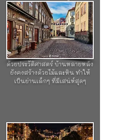
ย่านฮากา (Haga)
ย่านนี้ เป็นแห
ล่งช้อปปิ้งที่สวยงามและเก่าแก่
ที่สุดของโกเธนเบิร์ก และยังเป็น
แหล่งช้อปปิ้ง ที่ถนนปูด้วยหิน
แถมยังคลีนๆ ไม่มีรถยนต์เลย
เป็นถนนคนเดิน ที่ดึงดูดนักท่อง
เที่ยวจำนวนมาก มีอาคารที่เต็มไป
ด้วยประวัติศาสตร์ บ้านหลายหลัง
ยังคงสร้างด้วยไม้และหิน ทำให้
เป็นย่านเล็กๆ ที่มีเสน่ห์สุดๆ
ถนนอเวนึน (Avenyn)
ถนนสาย
นี้ เป็นถนนที่มีสีสันและมีเสน่ห์