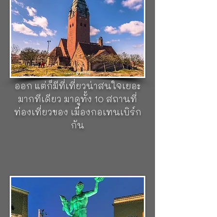
เป็นเมืองท่าอันดับต้นๆ ของ
ประเทศ นั่นก็คือ
เมืองกอเทน
เบิร์ก (Gothenburg)
เป็นเมืองที่มี
ประชากรมากเป็นอันดับสองของ
ประเทศ อีกหนึ่งเมืองท่าทางทะเล
ที่นิยมทำประมง รถยนต์ และไม้ส่ง
ออก แต่ก็มีที่เที่ยวน่าสนใจเยอะ
มากทีเดียว มาดูทั้ง 10 สถานที่
ท่องเที่ยวของ เมืองกอเทนเบิร์ก
กัน
จัตุรัสโกตา (GOTAPLATSEN)
จัตุรัสแห่งนี้ ได้ถูกสร้างขึ้นเมื่อ
ครั้งจัดนิทรรศการทาง