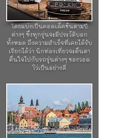
ประวัติศาสตร์ของนวัตกรรมยาน
ยนตร์ของวอลโว่ ซึ่งเป็นมรดก
ตั้งแต่ปี 1927 มาจนถึงปัจจุบัน
โดยแบ่งเป็นคอลเล็คชั่นตามปี
ต่างๆ ซึ่งทุกรุ่นจะมีประวัติบอก
ทั้งหมด ถึงความสำเร็จที่เคยได้รับ
เรียกได้ว่า นักท่องเที่ยวจะตื่นตา
ตื่นใจไปกับรถรุ่นต่างๆ ของวอล
โว่เป็นอย่างดี
เมืองวิสบี
เป็นเมืองเล็กๆ อันเงียบ
สงบตั้งอยู่บนเกาะก็อธแลนด์
(Gotland) เป็นเมืองเก่าแก่ของชาว
ไวกิ้งที่ก่อตั้งมาตั้งแต่ศตวรรษที่ 12
โดดเด่นในเรื่องความสวยงามของ
กำแพงเมือง ป้อมปราการ โบสถ์
และสวนสวย สถาปัตยกรรมของ