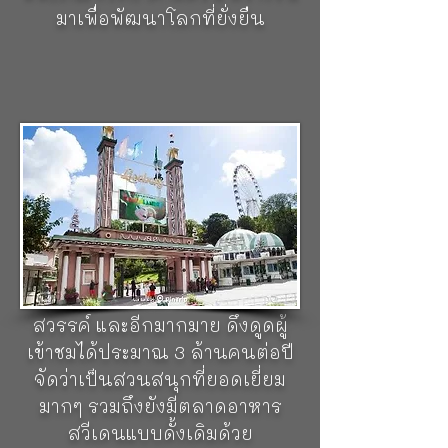
มาเพื่อพัฒนาโลกที่ยั่งยืน
สวนสนุกลีเซอเบิร์ก (Liseberg)
เป็นสวนสนุกของเมือง ที่เปิดมา
ตั้งแต่ปี 1923 มีนักท่องเที่ยวมา
เที่ยวมากที่สุดในแถบสแกน
ดิเนเวีย มีเครื่องเล่นที่น่าสนใจ
ทั้ง รถไฟเหาะไม้ ที่ดีที่สุดในโลก
ถ้วยน้ำชาบินได้ รถบั๊มพ์ ชิงช้า
สวรรค์ และอีกมากมาย ดึงดูดผู้
เข้าชมได้ประมาณ 3 ล้านคนต่อปี
จัดว่าเป็นสวนสนุกที่ยอดเยี่ยม
มากๆ รวมถึงยังมีตลาดอาหาร
สวีเดนแบบดั้งเดิมด้วย