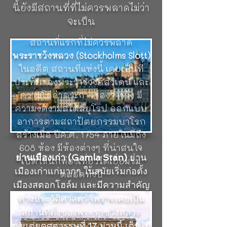
นี้ยังมีสถานที่ที่ไม่ควรพลาดไม่ว่า
จะเป็น
สถานที่แรกที่ไม่ควรพลาด
พระราชวังหลวง (Stockholms Slott)
ในอดีต สถานที่แห่งนี้ เคยเป็นที่
ประทับของพระราชวงศ์สวีเดน และ
ความโอ่อ่าตระการของราชวัง มี
ความงดงามสไตล์ยุโรป ออกแบบ
อาการตามสถาปัตยกรรมบาโรก
สร้างเมื่อ ปีค.ศ. 1754 ภายในมีถึง
608 ห้อง มีห้องต่างๆ ที่น่าสนใจ
ย่านเมืองเก่า (Gamla Stan)
ย่าน
เปิดให้นักท่องเที่ยวได้เยี่ยมชม
เมืองเก่าแก่มากๆ ในสมัยเริ่มก่อตั้ง
ตลอดทั้งปี
เมืองสตอกโฮล์ม และมีความสำคัญ
ทางประวัติศาสตร์ เพราะเคยเป็น
สถานที่ตั้งของพระราชวังหลวง
ตั้งแต่ยุคศตวรรษที่ 17 ย่านนี้ เต็มไป