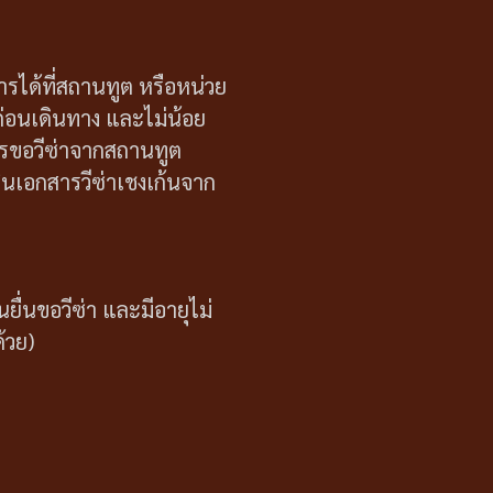
รได้ที่สถานทูต หรือหน่วย
นก่อนเดินทาง และไม่น้อย
สารขอวีซ่าจากสถานทูต
่นเอกสารวีซ่าเชงเก้นจาก
ยื่นขอวีซ่า และมีอายุไม่
ด้วย)