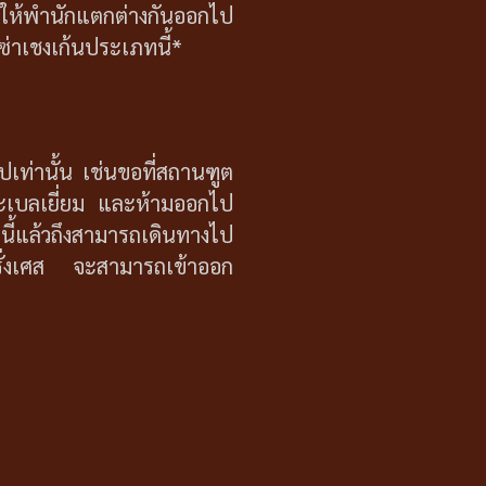
ญาตให้พำนักแตกต่างกันออกไป
ีซ่าเชงเก้นประเภทนี้*
ปเท่านั้น เช่นขอที่สถานฑูต
าะเบลเยี่ยม และห้ามออกไป
 นี้แล้วถึงสามารถเดินทางไป
ฝรั่งเศส จะสามารถเข้าออก