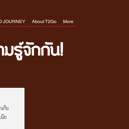
O JOURNEY
About T2Go
More
มรู้จักกัน!