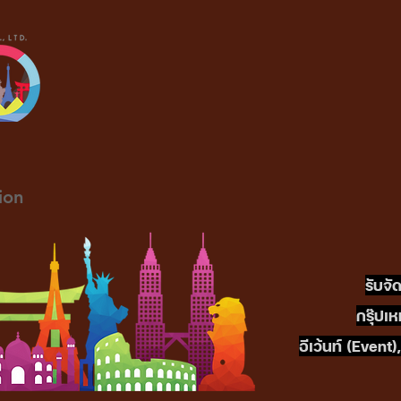
ion
รับจั
กรุ๊ปเ
อีเว้นท์ (Even