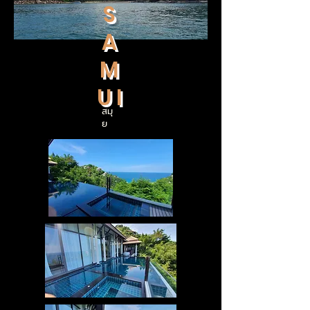
S
A
M
U I
สมุ
ย