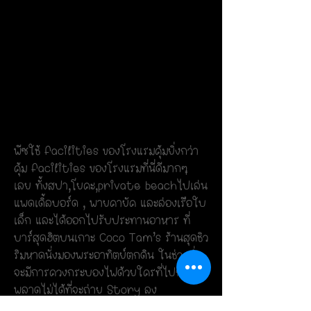
พีซใช้ facilities ของโรงแรมคุ้มยิ่งกว่า
คุ้ม
facilities ของโรงแรมที่นี่ดีมากๆ
เลย
ทั้งสปา,โยคะ,private beach
ไปเล่น
แพดเดิ้ลบอร์ด , พายคายัค และล่องเรือใบ
เล็ก
และได้ออกไปรับประทานอาหาร ที่
บาร์สุดฮิตบนเกาะ
Coco Tam’s ร้านสุดชิว
ริมหาดนั่งมองพระอาทิตย์ตกดิน
ในช่วงค่ำ
จะมีการควงกระบองไฟด้วย
ใครที่ไปก็
พลาดไม่ได้ที่จะถ่าย Story ลง