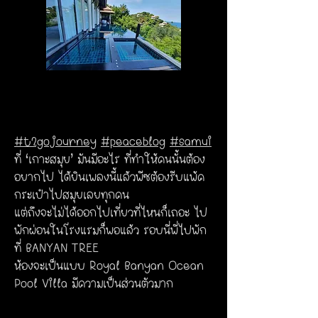
#t2gojourney
#peaceblog
#samui
ที่ ‘เกาะสมุย’ มันมีอะไร ที่ทำให้คนนั้นต้อง
อยากไป
ได้ยินเพลงนี้แล้วพีซต้องรีบแพ้ค
กระเป๋าไปสมุยเลยทุกคน
แต่ถึงจะไม่ได้ออกไปเที่ยวที่ไหนก็เถอะ
ไป
พักผ่อนในโรงแรมก็พอแล้ว
รอบนี่พี่ไปพัก
ที่ BANYAN TREE
ห้องจะเป็นแบบ Royal Banyan Ocean
Pool Villa
มีความเป็นส่วนตัวมาก